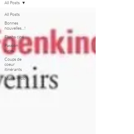
All Posts
All Posts
Bonnes
nouvelles...!
Flashs ciné
Passion
livres
Coups de
coeur
itinérants
Muse -expo