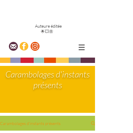
Blandine
Bergeret
Auteure éditée
🌟💥🦋
Carambolages d'instants
présents
Carambolages d'instants présents