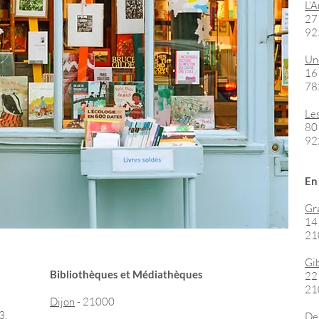
L’
27
92
Un
16
78
Le
80
92
En
Gr
14
21
Gi
Bibliothèques et Médiathèques
22
21
Dijon
- 21000
3,
De