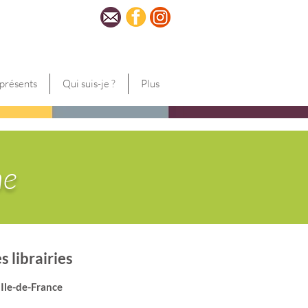
 présents
Qui suis-je ?
Plus
ne
s librairies
 Ile-de-France