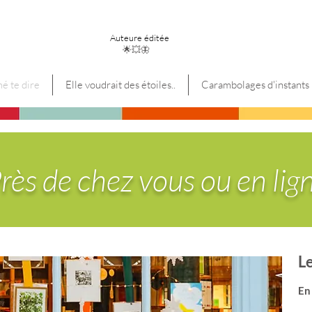
Blandine Bergeret
Auteure éditée
🌟💥🦋
mé te dire
Elle voudrait des étoiles..
Carambolages d'instants
rès de chez vous ou en lig
Le
En