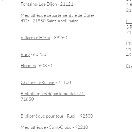
Fontaine-Lès-Dijon
- 21121
4 
21
Médiathèque départementale de Côte-
d'Or
- 21850 Saint-Apollinaire
La
3 R
71
Villards d'Héria
- 39260
L'E
21
Bury
- 60250
49
Hermes
- 60370
Et
Chalon-sur-Saône
- 71100
Bibliothèques départementale 71
-
71850
Bibliothèque pour tous
- Rueil - 92500
Médiathèque - Saint-Cloud - 92210