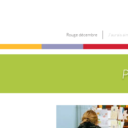
Rouge décembre
J'aurais ai
P