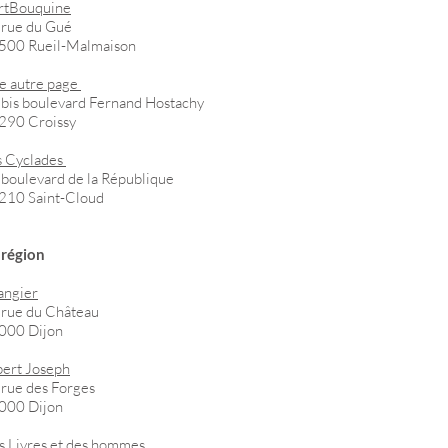
ArtBouquine
 rue du Gué
500 Rueil-Malmaison
e autre page
 bis boulevard Fernand Hostachy
290 Croissy
s Cyclades
 boulevard de la République
210 Saint-Cloud
 région
angier
 rue du Château
000 Dijon
bert Joseph
 rue des Forges
000 Dijon
s Livres et des hommes