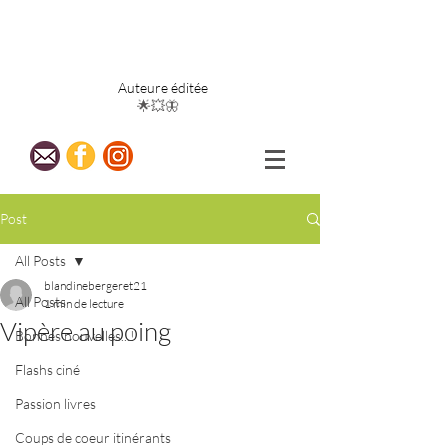
Blandine
Bergeret
Auteure éditée
🌟💥🦋
Post
All Posts
blandinebergeret21
All Posts
1 min de lecture
Vipère au poing
Bonnes nouvelles...!
Flashs ciné
Passion livres
Coups de coeur itinérants