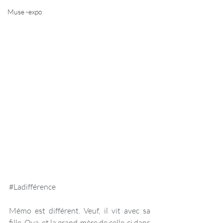
Muse -expo
#Ladifférence
Mémo est différent. Veuf, il vit avec sa 
fille, Ova, et la grand-mère de celle-ci dans 