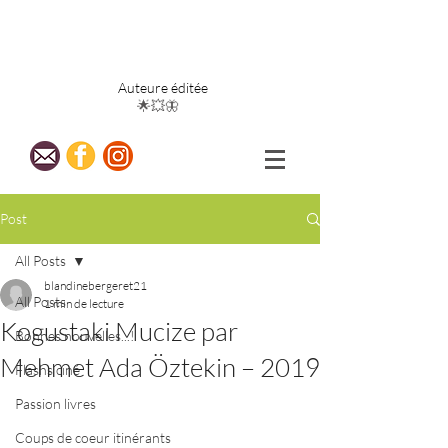
Blandine
Bergeret
Auteure éditée
🌟💥🦋
Post
All Posts
blandinebergeret21
All Posts
1 min de lecture
Kogustaki Mucize par
Bonnes nouvelles...!
Mehmet Ada Öztekin – 2019
Flashs ciné
Passion livres
Coups de coeur itinérants