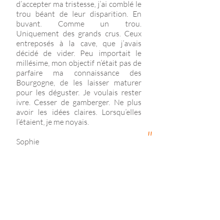
d’accepter ma tristesse, j’ai comblé le
trou béant de leur disparition. En
buvant. Comme un trou.
Uniquement des grands crus. Ceux
entreposés à la cave, que j’avais
décidé de vider. Peu importait le
millésime, mon objectif n’était pas de
parfaire ma connaissance des
Bourgogne, de les laisser maturer
pour les déguster. Je voulais rester
ivre. Cesser de gamberger. Ne plus
avoir les idées claires. Lorsqu’elles
l’étaient, je me noyais.
"
Sophie
"
C’est ainsi que j’ai élevé les miens,
dans le respect, l’obéissance et le
silence. Les adultes pouvaient ainsi
échanger calmement et s’entendre