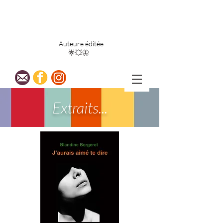
Blandine
Bergeret
Auteure éditée
🌟💥🦋
Extraits...