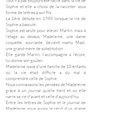
Tout n'a pas toujours été facile dans la vie de
Sophie et elle a choisi de la raconter sous
forme de lettres à son fils.
La 1ère débute en 1988 lorsque la vie de
Sophie a basculé.
Sophie est seule pour élever Martin, mais à
l'étage au dessus, Madeleine, une dame
coquette, souriante, devient mamy Madi,
une grand-mère de substitution.
Elle garde Martin, l'accompagne à l'école,
lui donne son goûter.
Madeleine issue d'une famille de 10 enfants
où la vie était difficile a du mal à
comprendre celle de Sophie.
Nous connaissons les pensées de Madeleine
grâce à un journal qu'elle tient et où elle
narre sa vie d'avant et celle d'aujourd'hui.
Entre les lettres de Sophie et le journal de
Madeleine nous avons le récit d'un drame
annoncé, la maladie a fait son apparition.
J'ai aimé les histoires de Madeleine, la
génération d'après-guerre où les enfants ne