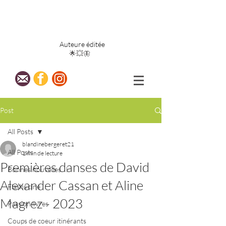
Blandine
Bergeret
Auteure éditée
🌟💥🦋
Post
All Posts
blandinebergeret21
All Posts
1 min de lecture
Premières danses de David
Bonnes nouvelles...!
Alexander Cassan et Aline
Flashs ciné
Magrez - 2023
Passion livres
Coups de coeur itinérants