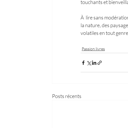
touchants et bienveilla
À 
 lire sans modérati
la nature, des paysag
volatiles en tout genr
Passion livres
Posts récents