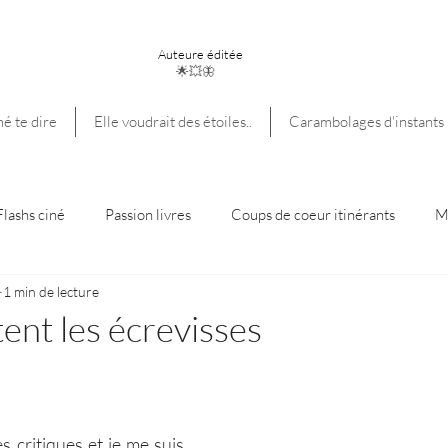
Blandine Bergeret
Auteure éditée
🌟💥🦋
mé te dire
Elle voudrait des étoiles..
Carambolages d'instants
Flashs ciné
Passion livres
Coups de coeur itinérants
M
1 min de lecture
ent les écrevisses
es critiques et je me suis 