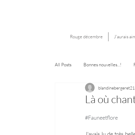
Rouge décembre
J'aurais ai
All Posts
Bonnes nouvelles...!
blandinebergeret21
Là où chant
#Fauneetflore
J'avais lu de très bell