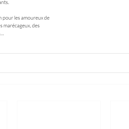
nts. 
on pour les amoureux de 
es marécageux, des 
e… 