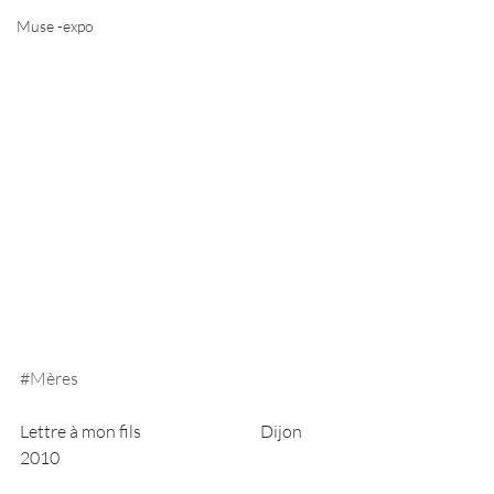
Muse -expo
#Mères
Lettre à mon fils                                    Dijon 
2010                                                        		