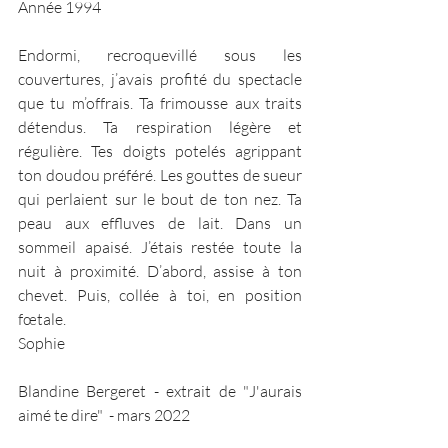
Année 1994
Endormi, recroquevillé sous les 
couvertures, j’avais profité du spectacle 
que tu m’offrais. Ta frimousse aux traits 
détendus. Ta respiration légère et 
régulière. Tes doigts potelés agrippant 
ton doudou préféré. Les gouttes de sueur 
qui perlaient sur le bout de ton nez. Ta 
peau aux effluves de lait. Dans un 
sommeil apaisé. J’étais restée toute la 
nuit à proximité. D’abord, assise à ton 
chevet. Puis, collée à toi, en position 
fœtale.
Sophie
Blandine Bergeret - extrait de "J'aurais 
aimé te dire"  - mars 2022