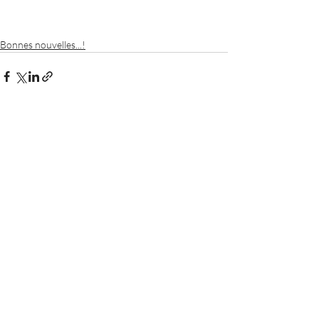
Bonnes nouvelles...!
Posts récents
Voir tout