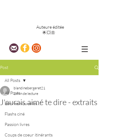
Blandine
Bergeret
Auteure éditée
🌟💥🦋
Post
All Posts
blandinebergeret21
All Posts
1 min de lecture
J'aurais aimé te dire - extraits
Bonnes nouvelles...!
Flashs ciné
Passion livres
Coups de coeur itinérants